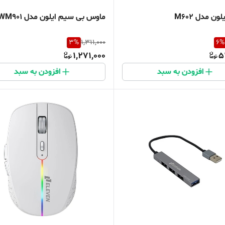
ن مدل M602
ماوس بی سیم ایلون مدل WM901
3
%
1,311,000
6
%
1,271,000
5
افزودن به سبد
افزودن به سبد