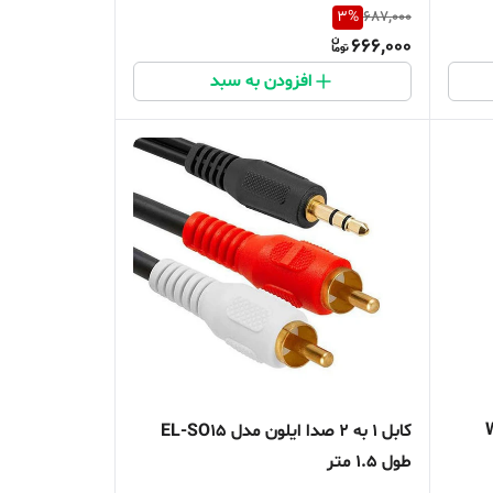
3
%
687,000
666,000
افزودن به سبد
کابل 1 به 2 صدا ایلون مدل EL-SO15
طول 1.5 متر