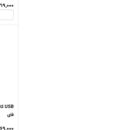
319,000
USB
فای
69,000