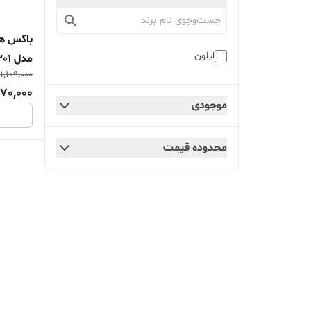
ایلون
مدل HE301
1,109,000
070,000
موجودی
محدوده قیمت