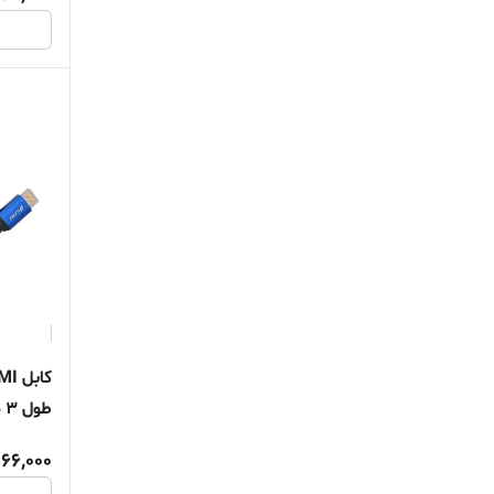
طول 3 متر
66,000