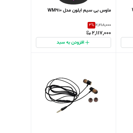
ماوس بی سیم ایلون مدل WM910
4
%
2,218,000
2,117,000
افزودن به سبد