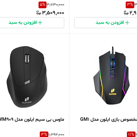
5
%
3,730,000
3
%
3
3,509,000
2,9
افزودن به سبد
افزودن به سبد
صوص بازی ایلون مدل GM1
ماوس بی سیم ایلون مدل WM909
3
%
1,292,000
11
%