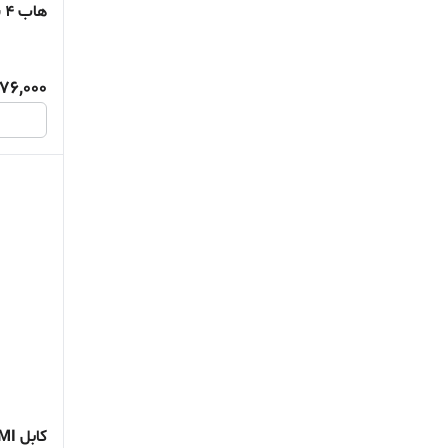
هاب 4 پورت USB 2.0 ایلون مدل H202
76,000