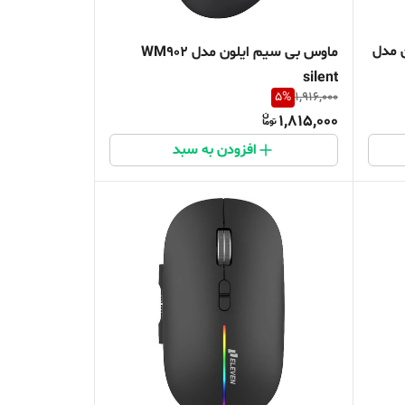
ت ایلون مدل
ماوس بی سیم ایلون مدل WM902
silent
5
%
1,916,000
1,815,000
افزودن به سبد