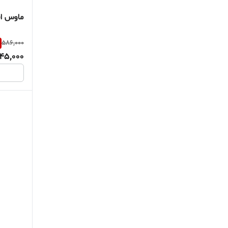
ماوس ایلو
586,000
45,000