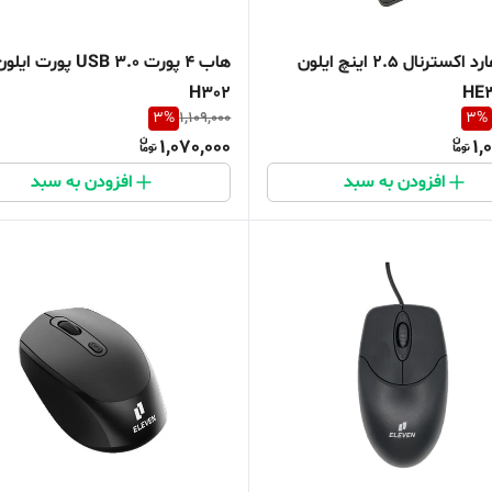
باکس هارد اکسترنال 2.5 اینچ ایلون
هاب 4 پورت USB 3.0 پور
H302
3
%
1,109,000
3
%
1,070,000
1,
افزودن به سبد
افزودن به سبد