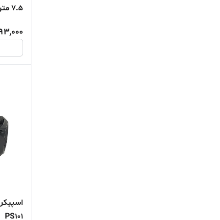
7.5 متر
93,000
اسپیکر 
PS101