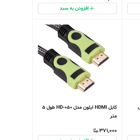
افزودن به سبد
کابل HDMI ایلون مدل HD-050 طول 5
متر
371,000