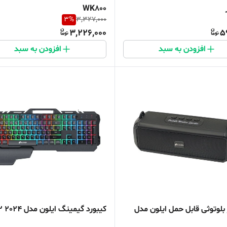
WK800
3
%
3,327,000
3,226,000
5
افزودن به سبد
افزودن به سبد
بلوتوثی قابل حمل ایلون مدل
کیبورد گیمینگ ایلون مدل GK102 2024