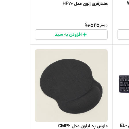
هندزفری اِلون مدل HF70
545,000
افزودن به سبد
کیبورد و موس بی سیم ایلون مدل EL-
ماوس پد ایلون مدل CMP2