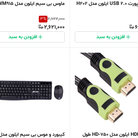
ماوس بی سیم ایلون مدل WM915
3
%
2,722,000
2,621,000
6
افزودن به سبد
افزودن به سبد
کابل HDMI ایلون مدل HD-750 طول