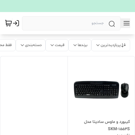
پربازدیدترین
برندها
قیمت
دسته‌بندی
فقط مح
کیبورد و ماوس سادیتا مدل
SKM-1554S