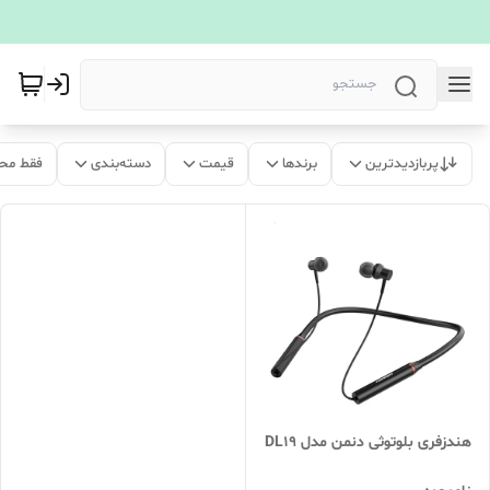
پربازدیدترین
برندها
قیمت
دسته‌بندی
فقط مح
هندزفری بلوتوثی دنمن مدل DL19