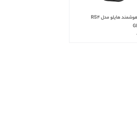
ساعت هوشمند هایلو مدل RS4
G