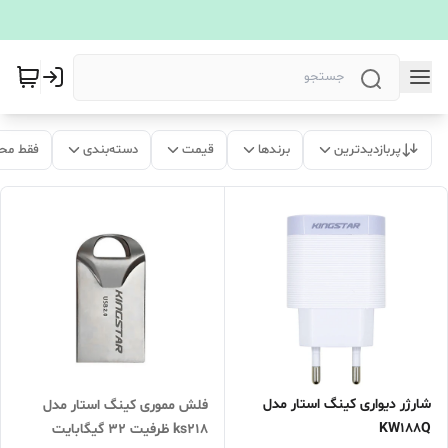
پربازدیدترین
برندها
قیمت
دسته‌بندی
فقط مح
شارژر دیواری کینگ استار مدل
فلش مموری کینگ استار مدل
KW188Q
ks218 ظرفیت 32 گیگابایت