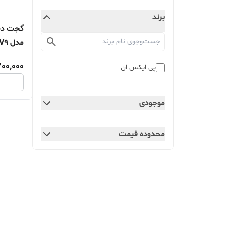
برند
گجت دست
مدل V9
00,000
پی ایکس ان
موجودی
محدوده قیمت