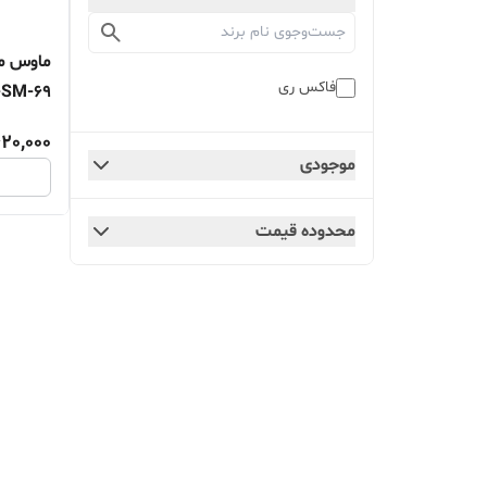
ماوس م
فاکس ری
-SM-69
620,000
موجودی
محدوده قیمت