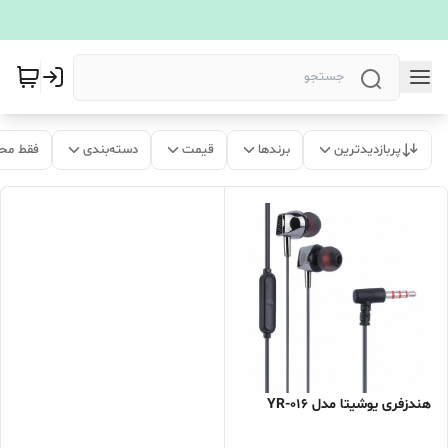
پربازدیدترین
برندها
قیمت
دسته‌بندی
فقط مح
هندزفری یوشیتا مدل YR-016