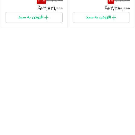
13
%
1
%
4,436,000
2,420,000
3,831,000
2,380,000
افزودن به سبد
افزودن به سبد