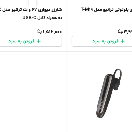
لوتوثی ترانیو مدل T-M19
شارژ
به همراه کابل USB-C
1,512,000
3,9
افزودن به سبد
افزودن به سبد