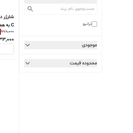
ترانیو
C به همراه کابل USB-C
978,000
33,000
موجودی
محدوده قیمت