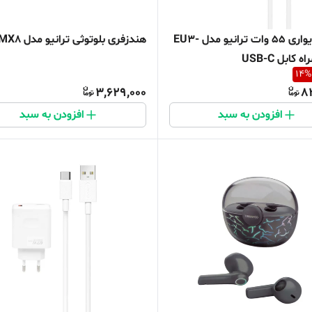
شارژر دیواری 55 وات ترانیو مدل EU3-
هندزفری بلوتوثی ترانیو مدل MX8
14
%
3,629,000
8
افزودن به سبد
افزودن به سبد