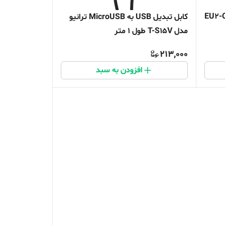
ر دیواری 67 وات ترانیو مدل EU2-C
کابل تبدیل USB به MicroUSB ترانیو
مدل T-S15V طول 1 متر
213,000
افزودن به سبد