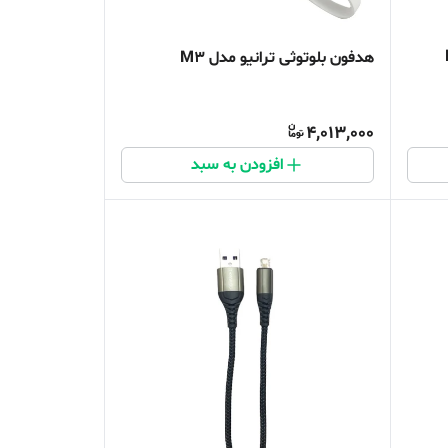
هدفون بلوتوثی ترانیو مدل M3
4,013,000
افزودن به سبد