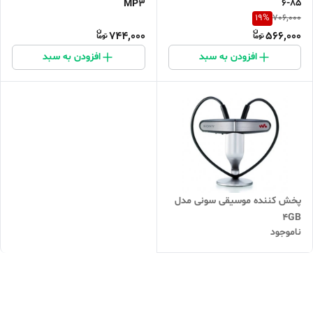
6-85
MP3
19
%
706,000
744,000
566,000
افزودن به سبد
افزودن به سبد
پخش کننده موسیقی سونی مدل
4GB
ناموجود