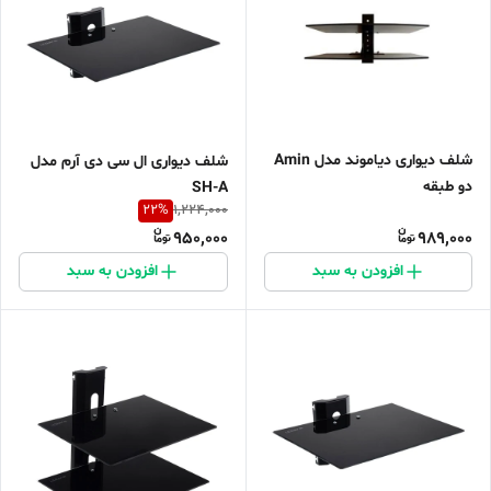
شلف دیواری دیاموند مدل Amin
شلف دیواری ال سی دی آرم مدل
دو طبقه
SH-A
22
%
1,224,000
950,000
989,000
افزودن به سبد
افزودن به سبد