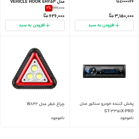
GZ000066
مدل VEHICLE HOOK EH253
6
%
666,000
بسته دو عددی
626,000
3,150,000
افزودن به سبد
افزودن به سبد
پخش کننده خودرو سناتور مدل
چراغ خطر مدل W842
ST-3351X-PRO
ناموجود
ناموجود