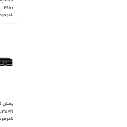
DVD
2650
ناموجود
پخش کن
J357N
ناموجود