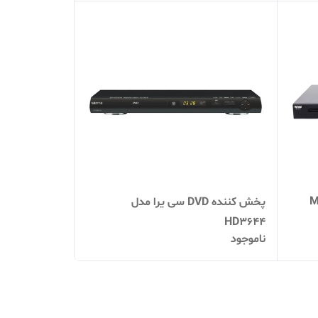
شال مدل ME-
پخش کننده DVD سی یرا مدل
HD3644
ناموجود