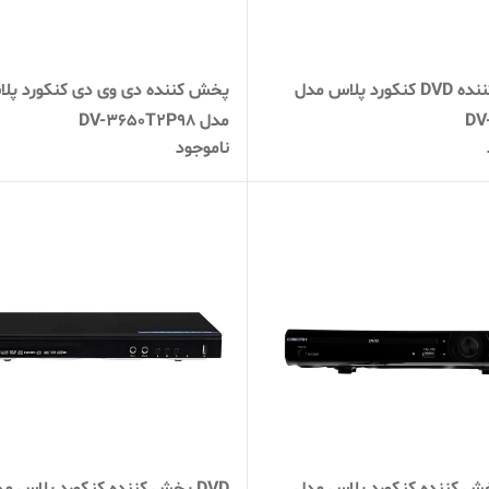
پخش کننده DVD کنکورد پلاس مدل
پخش کننده دی وی دی کنکورد پل
DV
مدل DV-3650T2P98
ناموجود