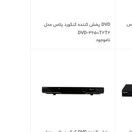
اس
DVD پخش کننده کنکورد پلاس مدل
DVD-3650T2T2
ناموجود