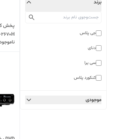
برند
جی پلاس
-2670H
ناموجود
دنای
سی یرا
کنکورد پلاس
مارشال
موجودی