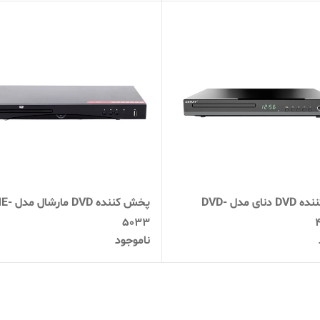
پخش کننده DVD دنای مدل DVD-
پخش کننده DVD مار
5033
ناموجود