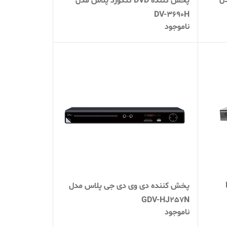
دل
پخش کننده DVD کنکورد پلاس مدل
DV-3690H
ناموجود
-
پخش کننده دی وی دی جی پلاس مدل
GDV-HJ257N
ناموجود