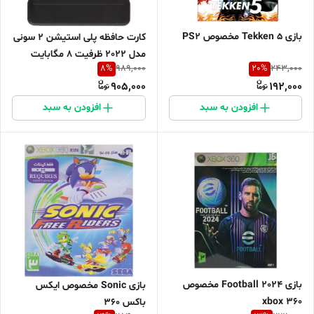
بازی Tekken 5 مخصوص PS2
کارت حافظه پلی استیشن 2 سونی
مدل 2022 ظرفیت 8 مگابایت
8
%
20
%
989,000
243,000
905,000
192,000
افزودن به سبد
افزودن به سبد
بازی Football 2024 مخصوص
بازی Sonic مخصوص ایکس
xbox 360
باکس 360