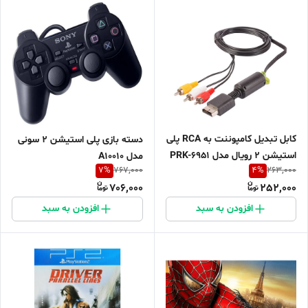
کابل تبدیل کامپوننت به RCA پلی
دسته بازی پلی استیشن 2 سونی
استیشن 2 رویال مدل PRK-6951
مدل A10010
7
%
4
%
767,000
263,000
طول 1.7 متر
706,000
252,000
افزودن به سبد
افزودن به سبد