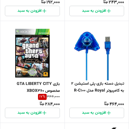
192,000
243,000
افزودن به سبد
افزودن به سبد
تبدیل دسته بازی پلی استیشن 2
بازی GTA LIBERTY CITY
به کامپیوتر Royal مدل R-C100
مخصوص XBOX360
17
%
344,000
284,000
464,000
افزودن به سبد
افزودن به سبد