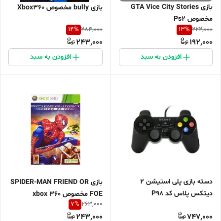
بازی GTA Vice City Stories
بازی bully مخصوص Xbox360
مخصوص Ps2
14
%
13
%
284,000
222,000
243,000
192,000
افزودن به سبد
افزودن به سبد
دسته بازی پلی استیشن 2
بازی SPIDER-MAN FRIEND OR
دیتکس پلاس کد P98
FOE مخصوص xbox 360
7
%
263,000
243,000
747,000