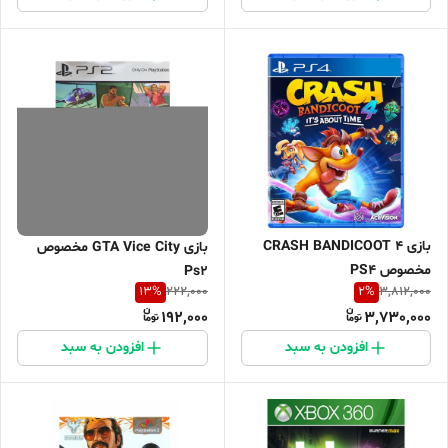
بازی CRASH BANDICOOT 4
بازی GTA Vice City مخصوص
مخصوص PS4
Ps2
13
%
2
%
222,000
3,812,000
192,000
3,730,000
افزودن به سبد
افزودن به سبد