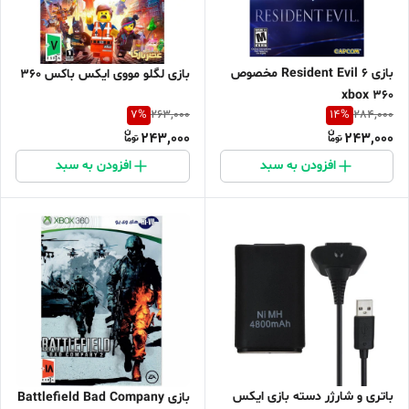
بازی Resident Evil 6 مخصوص
بازی لگلو مووی ایکس باکس 360
xbox 360
7
%
14
%
263,000
284,000
243,000
243,000
افزودن به سبد
افزودن به سبد
باتری و شارژر دسته بازی ایکس
بازی Battlefield Bad Company