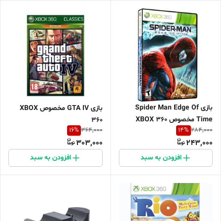
بازی Spider Man Edge Of
بازی GTA IV مخصوص XBOX
Time مخصوص XBOX 360
360
16
%
14
%
364,000
284,000
303,000
243,000
افزودن به سبد
افزودن به سبد