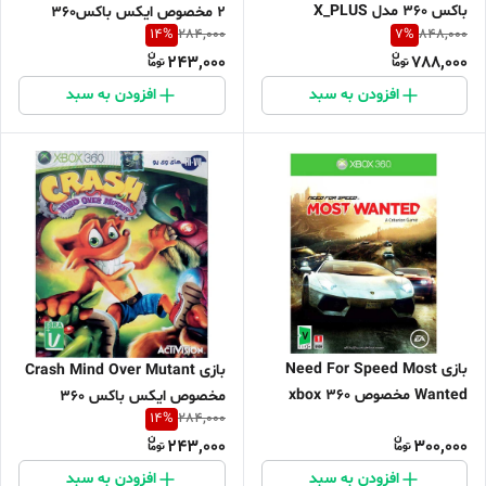
باکس 360 مدل X_PLUS
2 مخصوص ایکس باکس360
14
%
7
%
284,000
848,000
243,000
788,000
افزودن به سبد
افزودن به سبد
بازی Need For Speed Most
بازی Crash Mind Over Mutant
Wanted مخصوص xbox 360
مخصوص ایکس باکس 360
14
%
284,000
243,000
300,000
افزودن به سبد
افزودن به سبد