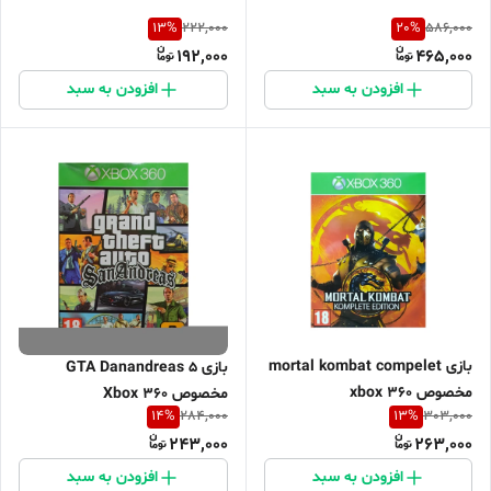
13
%
20
%
222,000
586,000
192,000
465,000
افزودن به سبد
افزودن به سبد
بازی mortal kombat compelet
بازی GTA Danandreas 5
مخصوص xbox 360
مخصوص Xbox 360
14
%
13
%
284,000
303,000
243,000
263,000
افزودن به سبد
افزودن به سبد