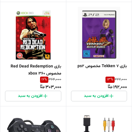
بازی Tekken 7 مخصوص ps2
بازی Red Dead Redemption
مخصوص xbox 360
16
%
13
%
364,000
222,000
303,000
192,000
افزودن به سبد
افزودن به سبد