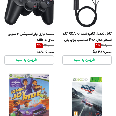
کابل تبدیل کامپوننت به RCA گلد
دسته بازی پلی‌استیشن 2 سونی
اسکار مدل P98 مناسب برای پلی
مدل Silk-A
7
%
9
%
767,000
316,000
استیشن 1و2
706,000
285,000
افزودن به سبد
افزودن به سبد