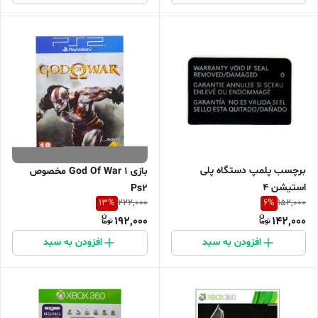
برچسب پلمپ دستگاه پلی
بازی God Of War 1 مخصوص
استیشن 4
Ps2
13
%
6
%
222,000
152,000
192,000
142,000
افزودن به سبد
افزودن به سبد