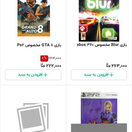
بازی Blur مخصوص xbox 360
بازی GTA 8 مخصوص Ps2
8
%
243,000
222,000
263,000
افزودن به سبد
افزودن به سبد