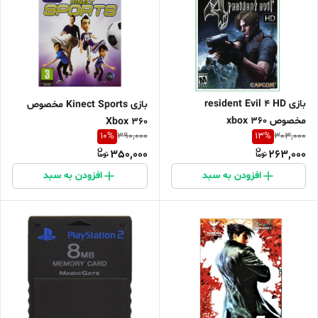
بازی resident Evil 4 HD
بازی Kinect Sports مخصوص
مخصوص xbox 360
Xbox 360
10
%
13
%
390,000
303,000
350,000
263,000
افزودن به سبد
افزودن به سبد