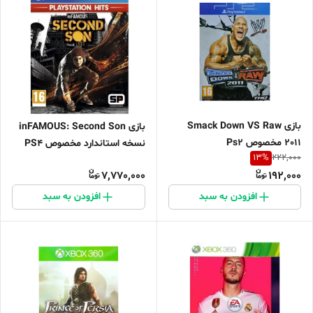
بازی Smack Down VS Raw
بازی inFAMOUS: Second Son
2011 مخصوص Ps2
نسخه استاندارد مخصوص PS4
13
%
222,000
7,770,000
192,000
افزودن به سبد
افزودن به سبد