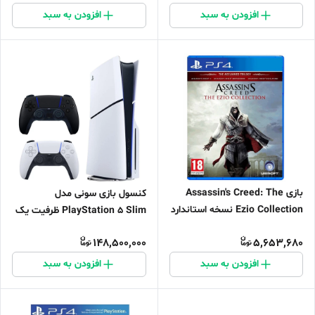
افزودن به سبد
افزودن به سبد
بازی Assassin's Creed: The
کنسول بازی سونی مدل
Ezio Collection نسخه استاندارد
PlayStation 5 Slim ظرفیت یک
مخصوص PS4
ترابایت ریجن 2016A اروپا به همراه
148,500,000
5,653,680
دسته اضافی
افزودن به سبد
افزودن به سبد