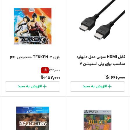
کابل HDMI سونی مدل دایهارد
بازی TEKKEN ۳ مخصوص ps1
مناسب برای پلی استیشن 4
11
%
172,000
152,000
666,000
افزودن به سبد
افزودن به سبد