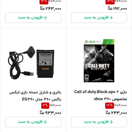
14
%
13
%
284,000
222,000
243,000
192,000
افزودن به سبد
افزودن به سبد
بازی Call.of.duty.Black.ops 2
باتری و شارژر دسته بازی ایکس
مخصوص xbox 360
باکس 360 مدل EG360
3
%
14
%
962,000
284,000
933,000
243,000
افزودن به سبد
افزودن به سبد