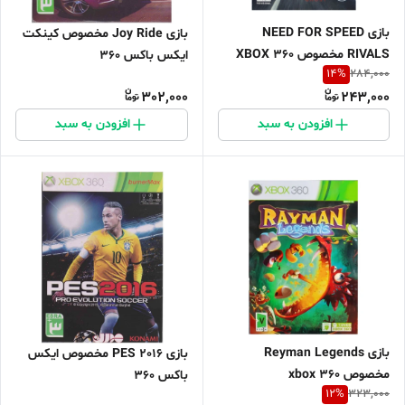
بازی NEED FOR SPEED
بازی Joy Ride مخصوص کینکت
RIVALS مخصوص XBOX 360
ایکس باکس 360
14
%
284,000
302,000
243,000
افزودن به سبد
افزودن به سبد
بازی Reyman Legends
بازی PES 2016 مخصوص ایکس
مخصوص xbox 360
باکس 360
12
%
323,000