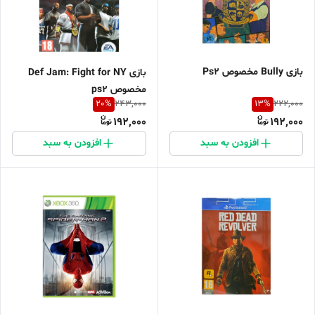
بازی Bully مخصوص Ps2
بازی Def Jam: Fight for NY
مخصوص ps2
20
%
13
%
243,000
222,000
192,000
192,000
افزودن به سبد
افزودن به سبد