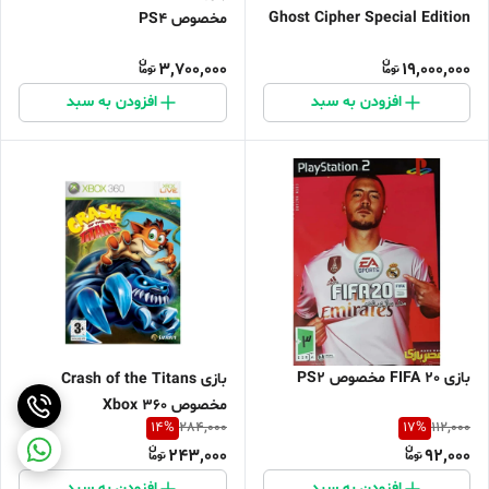
Ghost Cipher Special Edition
مخصوص PS4
3,700,000
19,000,000
افزودن به سبد
افزودن به سبد
بازی FIFA 20 مخصوص PS2
بازی Crash of the Titans
مخصوص Xbox 360
14
%
17
%
284,000
112,000
243,000
92,000
افزودن به سبد
افزودن به سبد