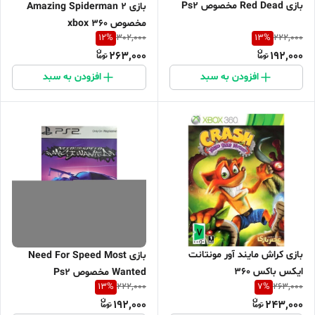
بازی Red Dead مخصوص Ps2
بازی Amazing Spiderman 2
مخصوص xbox 360
12
%
13
%
302,000
222,000
263,000
192,000
افزودن به سبد
افزودن به سبد
بازی کراش مایند آور مونتانت
بازی Need For Speed Most
ایکس باکس 360
Wanted مخصوص Ps2
13
%
7
%
222,000
263,000
192,000
243,000