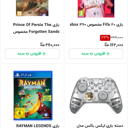
بازی Fifa 20 مخصوص xbox 360
بازی Prince Of Persia The
Forgotten Sands مخصوص
33
%
243,000
Xbox 360
260,000
162,000
افزودن به سبد
افزودن به سبد
دسته بازی ایکس‌ باکس مدل
بازی RAYMAN LEGENDS