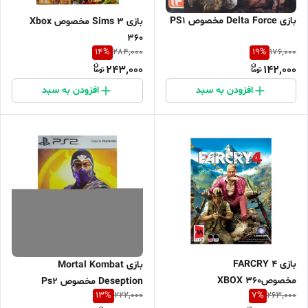
بازی Delta Force مخصوص PS1
بازی Sims 3 مخصوص Xbox
360
14
%
19
%
284,000
176,000
243,000
142,000
افزودن به سبد
افزودن به سبد
بازی FARCRY 4
بازی Mortal Kombat
مخصوصXBOX 360
Deseption مخصوص Ps2
13
%
7
%
222,000
263,000