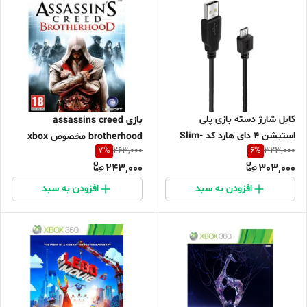
کابل شارژ دسته بازی پلی
بازی assassins creed
استیشن 4 دای هارد کد Slim-
brotherhood مخصوص xbox
7
%
6
%
263,000
323,000
Pro
360
243,000
303,000
افزودن به سبد
افزودن به سبد