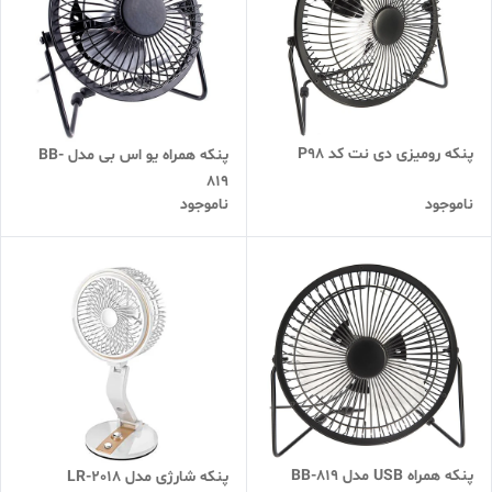
پنکه رومیزی دی نت کد P98
پنکه همراه یو اس بی مدل BB-
819
ناموجود
ناموجود
پنکه همراه USB مدل BB-819
پنکه شارژی مدل LR-2018