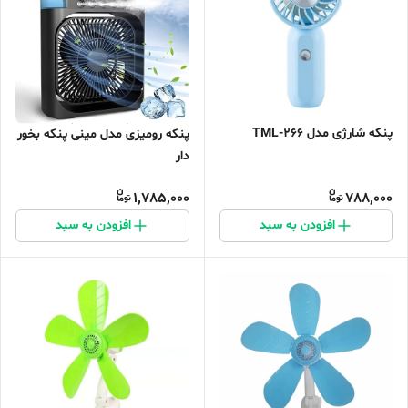
پنکه شارژی مدل TML-266
پنکه رومیزی مدل مینی پنکه بخور
دار
1,785,000
788,000
افزودن به سبد
افزودن به سبد