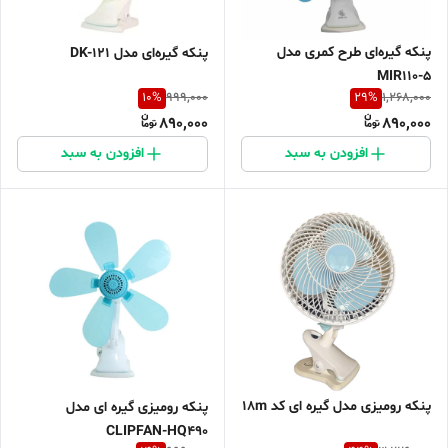
پنکه گیره‌ای طرح کمری مدل
پنکه گیره‌ای مدل DK-121
MIR110-5
10
%
29
%
999,000
1,268,000
890,000
890,000
افزودن به سبد
افزودن به سبد
پنکه رومیزی مدل گیره ای کد 18m
پنکه رومیزی گیره ای مدل
CLIPFAN-HQ490