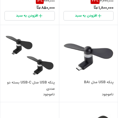
14
%
44
%
999,000
3,226,000
850,000
1,800,000
افزودن به سبد
افزودن به سبد
پنکه USB مدل BA1
پنکه USB مدل USB-C بسته دو
عددی
ناموجود
ناموجود