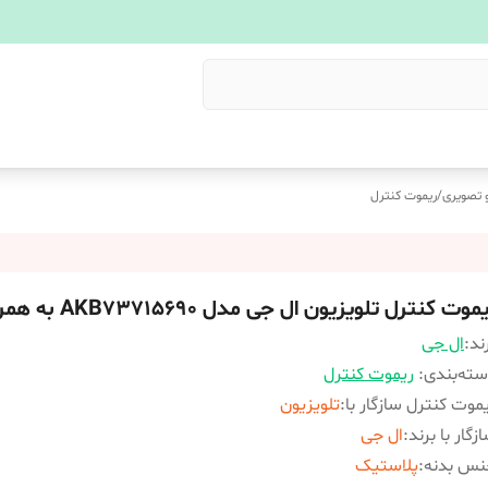
 تصویری
/
ریموت کنترل
موت کنترل تلویزیون ال جی مدل AKB73715690 به همراه باتری
ند:
ال جی
ته‌بندی
:
ریموت کنترل
موت کنترل سازگار با
:
تلویزیون
زگار با برند
:
ال جی
نس بدنه
:
پلاستیک