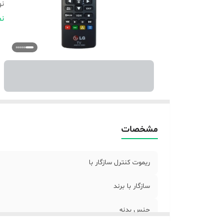
نو
بر
نم
تع
نو
ام
نو
مشخصات
ریموت کنترل سازگار با
سازگار با برند
جنس بدنه