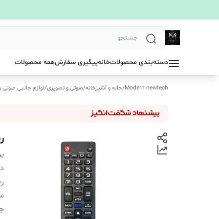
دسته‌بندی محصولات
خانه
پیگیری سفارش
همه محصولات
Modern newtech
/
خانه و آشپزخانه
/
صوتی و تصویری
/
لوازم جانبی صوتی و
ری
بر
دس
ری
سا
ج