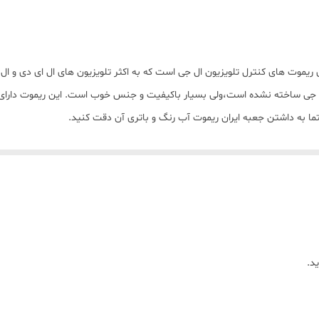
نیم‌قلمی AAA
فوجیتسو
رل تلویزیون ال جی مدل AKB73715690 از سری ریموت های کنترل تلویزیون ال جی است که به اکثر تلویزیون
دو عدد
ما به داشتن جعبه ایران ریموت آب رنگ و باتری آن دقت کنید.
ساده
باتری همراه
روزمره (کلاسیک) , ساده
د.