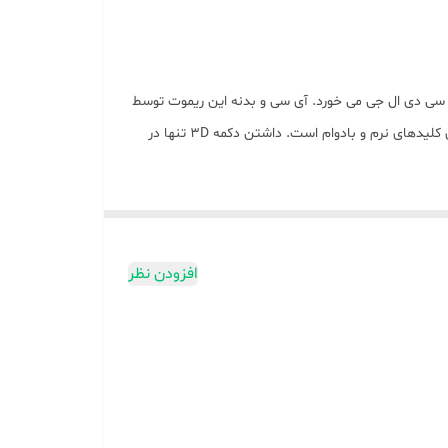
 های ال ای دی و ال سی دی ال جی می خورد. آی سی و بدنه این ریموت توسط
شرکت آیسن ساخته شده است. این ریموت توسط برند ال جی ساخته نشده است،ولی بسیار باکیفیت و جنس خوب است. این ریموت دارای کلیدهای نرم و بادوام است. داشتن دکمه 3D تنها در
افزودن نظر