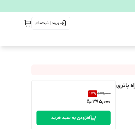
ورود | ثبت‌نام
17
%
479,000
395,000
افزودن به سبد خرید