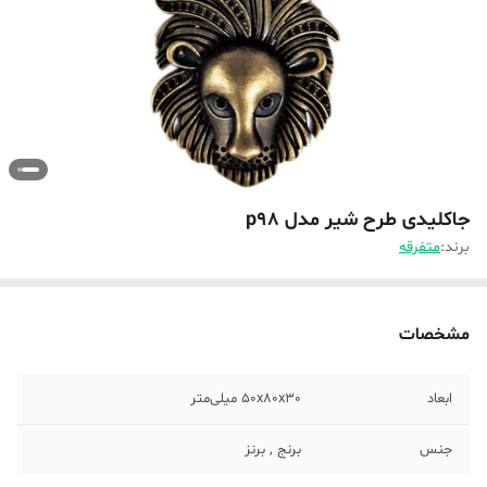
جاکلیدی طرح شیر مدل p98
برند:
متفرقه
مشخصات
ابعاد
50x80x30 میلی‌متر
جنس
برنج , برنز