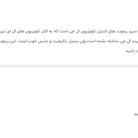
پلاستیک
نیم‌قلمی AAA
وت کنترل تلویزیون سامسونگ مدل AKB73975701 از سری ریموت های کنترل تلویزیون ال جی است که به اکثر تلو
فوجیتسو
 ال جی ساخته نشده است،ولی بسیار باکیفیت و جنس خوب است. این ریموت دارا
 کنید.
دو عدد
ساده
باتری همراه
وجود دکمه smart در این مدل ریموت کنترل تلویزیون ال جی از مشخصه هایی است که باید گفته شود.
د.