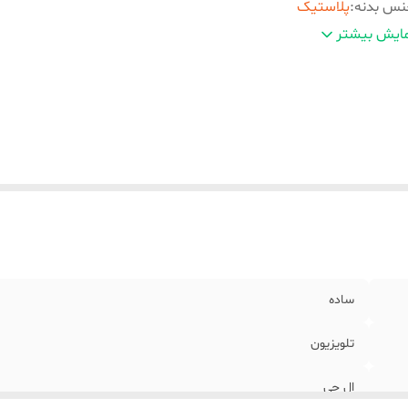
نس بدنه
:
پلاستیک
ع باتری
:
نیم‌قلمی AAA
ایش بیشتر
ند
:
فوجیتسو
داد باتری
:
دو عدد
ع ریموت کنترل
:
ساده
کانات ریموت کنترل
:
باتری همراه
یر
وجود دکمه smart در این مدل ریموت کنترل تلویزیون ال 
وضیحات
:
هایی است که باید گفته شود.
ساده
تلویزیون
ال جی