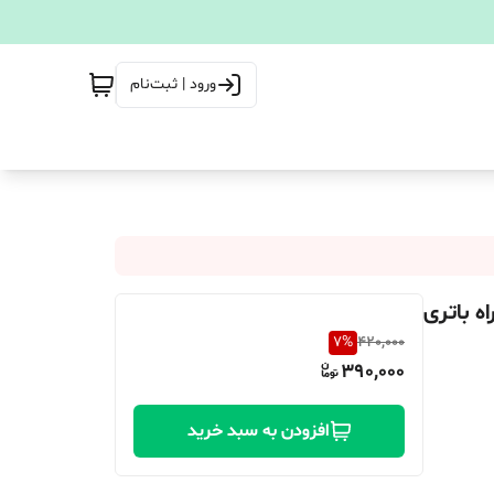
ورود | ثبت‌نام
7
%
420,000
390,000
افزودن به سبد خرید