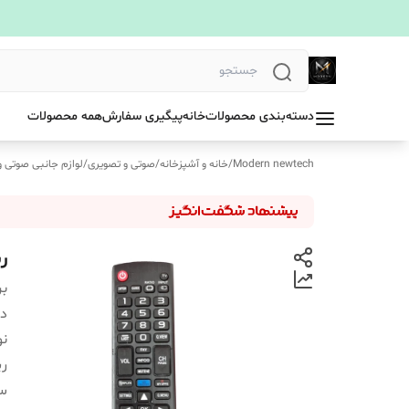
دسته‌بندی محصولات
خانه
پیگیری سفارش
همه محصولات
Modern newtech
/
خانه و آشپزخانه
/
صوتی و تصویری
/
لوازم جانبی صوتی و
ری
بر
دس
نو
ری
سا