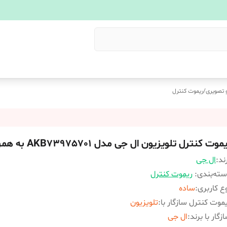
 تصویری
/
ریموت کنترل
موت کنترل تلویزیون ال جی مدل AKB73975701 به همراه باتری
ند:
ال جی
ته‌بندی
:
ریموت کنترل
ع کاربری
:
ساده
موت کنترل سازگار با
:
تلویزیون
زگار با برند
:
ال جی