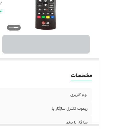
ج
نو
نم
بر
تع
نو
ام
سا
ت
مشخصات
نوع کاربری
ریموت کنترل سازگار با
سازگار با برند