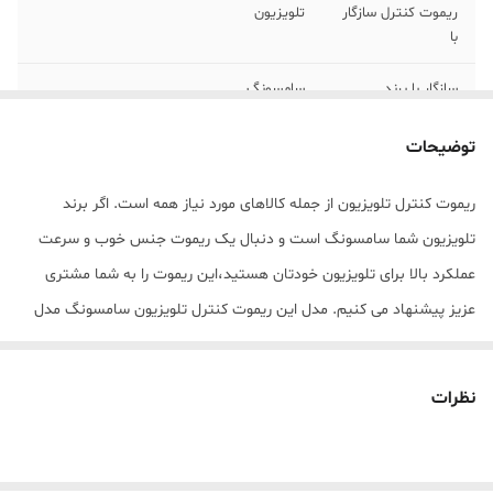
ریموت کنترل سازگار
تلویزیون
با
سازگار با برند
سامسونگ
جنس بدنه
پلاستیک
توضیحات
نوع باتری
نیم‌قلمی AAA
ریموت کنترل تلویزیون از جمله کالاهای مورد نیاز همه است. اگر برند
تلویزیون شما سامسونگ است و دنبال یک ریموت جنس خوب و سرعت
برند
فوجیتسو
عملکرد بالا برای تلویزیون خودتان هستید،این ریموت را به شما مشتری
تعداد باتری
دو عدد
عزیز پیشنهاد می کنیم. مدل این ریموت کنترل تلویزیون سامسونگ مدل
AA59-00602A است. این ریموت به همراه باتری نیم قلمی است. بسته
نوع ریموت کنترل
ساده
بندی شیک و امن و آی سی و بدنه جنس خوب از مشخصه های بارز این
نظرات
امکانات ریموت
باتری همراه
ریموت کنترل تلویزیون است. این ریموت به اکثر مدل های تلویزیون
کنترل
سامسونگ می خورد.
سایر توضیحات
این مجموعه 2 عددی بسیار مناسب خانواده