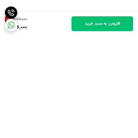
16
%
872,000
افزودن به سبد خرید
726,000
برگشت به بالا