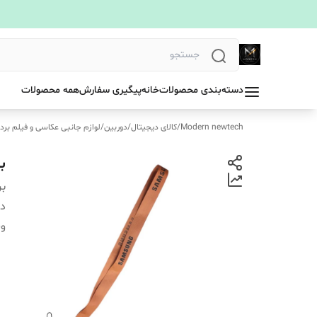
دسته‌بندی محصولات
خانه
پیگیری سفارش
همه محصولات
Modern newtech
/
کالای دیجیتال
/
دوربین
/
لوازم جانبی عکاسی و فیلم بردا
بن
بر
دس
وی