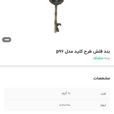
بند فلش طرح کلید مدل p96
برند:
متفرقه
مشخصات
وزن
10 گرم
ابعاد
10×10×10