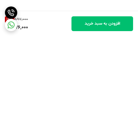
13
%
897,000
افزودن به سبد خرید
776,000
برگشت به بالا