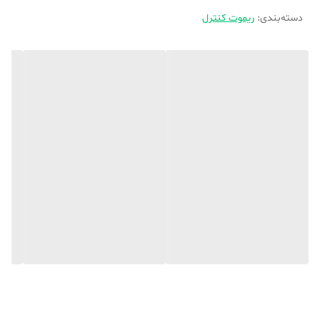
طرح اصلی و سرکارتنی آن است. حتما با جعبه
دسته‌بندی
:
ریموت کنترل
آبی ایران ریموت و باتری نیم قلمی از مامور
پست تحویل بگیرید‌.