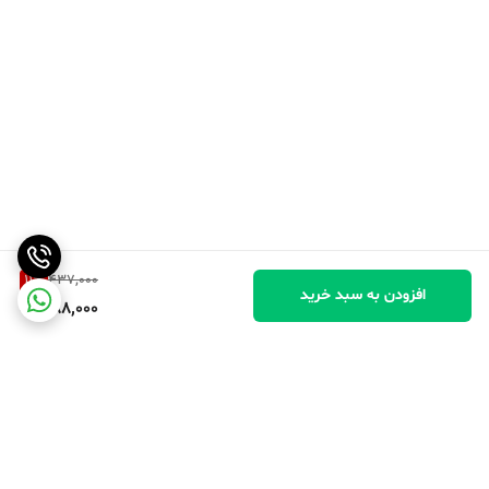
11
%
437,000
افزودن به سبد خرید
388,000