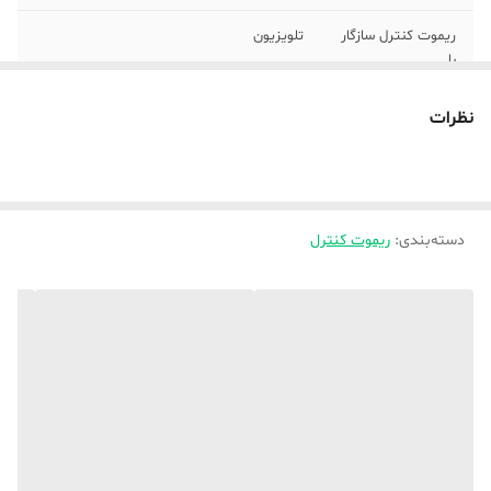
ریموت کنترل سازگار
تلویزیون
با
جنس بدنه
پلاستیک
نظرات
نوع باتری
نیم‌قلمی AAA
برند
ایکس ویژن
دسته‌بندی
:
ریموت کنترل
تعداد باتری
دو عدد
نوع ریموت کنترل
ساده
ابعاد
23×5×2 سانتی‌متر