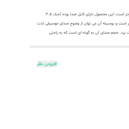
اسپیکر «WIND N-107» ساخته شده توسط شرکت «آئولا» است. این اسپیکر به صورت سیم دار طراحی شده و مناسب برای لپ تاپ و کامپیوتر است. این محصول دارای کابل صدا بوده (جک 3.5
الایی برخوردار است و بوسیله آن می توان از وضوح صدای موسیقی لذت
 صدای واضح آن لذت برد. حجم صدای آن به گونه ای است که به راحتی
منزل، مغازه، کافی شاپ و رستورانها، کلاسهای آموزی و موارد مشابه می باشد. نورهای RGB این اسپیکر زیبایی خاصی دارد و اکثر گیمرها برای چیدمان میز
افزودن نظر