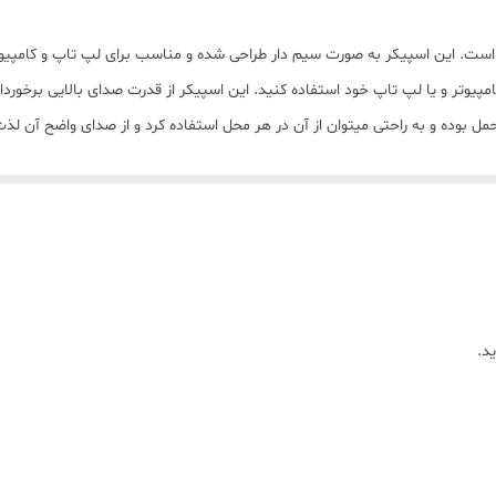
- دفترچه راهنما
700 میلی‌‌وات
ین انرژی که می توانید کامپیوتر و یا لپ تاپ خود استفاده کنید. این اسپیکر از قدرت صدای ب
 با وزن کمی که دارد (حدود 410 گرم) قابل حمل بوده و به راحتی میتوان از آن در هر محل استفاده کرد و از
6
پاسخگوی نیازهای صوتی مورد نیاز در 
205 گرم
USB
3.5 میلی‌متر
USB , جک 3.5 میلی‌متری صدا
د.
4 اهم
همه دستگاه ها