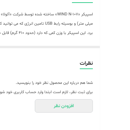
اقلام همراه بلندگو
حداکثر قدرت ورودی
میلی متر) و بوسیله رابط USB تام
برد. این اسپیکر
توان خروجی اسپیکر
وزن هر ستلایت (تکه)
کامپیوتر خود دنبال کننده این نوع اسپیکرها هستند.
منبع انرژی
نظرات
درگاه‌های ارتباطی
شما هم درباره این محصول نظر خود را بنویسید.
رابط‌ها
برای ثبت نظر، لازم است ابتدا وارد حساب کاربری خود شوی
امپدانس
افزودن نظر
سیستم عامل‌های قابل پشتیبانی