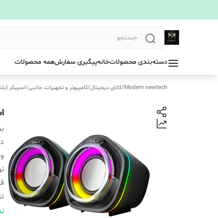
دسته‌بندی محصولات
خانه
پیگیری سفارش
همه محصولات
Modern newtech
/
کالای دیجیتال
/
کامپیوتر و تجهیزات جانبی
/
اسپیکر (بلن
اس
بر
دس
و
نو
قا
تع
اق
نم