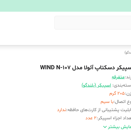
دگو)
پیکر دسکتاپ آئولا مدل WIND N-107
ند:
متفرقه
ته‌بندی
:
اسپیکر (بلندگو)
زن
:
205 گرم
ع اتصال
:
با سیم
بلیت پشتیبانی از کارت‌های حافظه
:
ندارد
داد اجزاء اسپیکر
:
2 عدد
لام همراه بلندگو
:
- دفترچه راهنما
ایش بیشتر