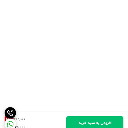
21
%
572,000
افزودن به سبد خرید
450,000