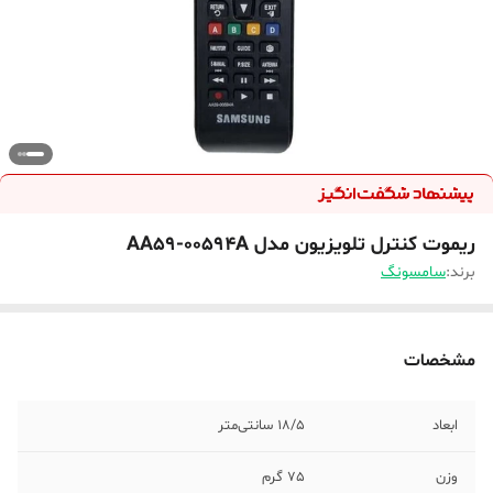
ریموت کنترل تلویزیون مدل AA59-00594A
برند:
سامسونگ
مشخصات
ابعاد
18/5 سانتی‌متر
وزن
75 گرم