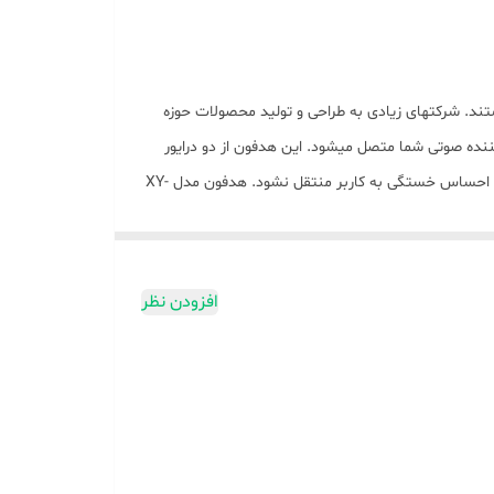
ند. شرکتهای زیادی به طراحی و تولید محصولات حوزه
بلوتوث به تلفن همراه یا پخش کننده صوتی شما متصل میشود. این هدفون از دو درایور
صدا با قطر 30 میلیمتر بهره میبرد. پوشش روی درایورهای صدای این محصول از چرم مصنوعی است که با میشود در استفاده بلندمدت از آن احساس خستگی به کاربر منتقل نشود. هدفون مدل XY-
موسیقی پرداخت. روی بدنه این محصول یک میکروفن بهصورت مخفی تعبیه شده که هنگام اتصال
افزودن نظر