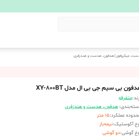
ست، میکروفون
/
هدفون، هدست و هندزفری
فون بی سیم جی بی ال مدل XY-800BT
ند:
متفرقه
ته‌بندی
:
هدفون، هدست و هندزفری
دوده عملکرد
:
15 متر
وع آکوستیک
:
نیمه‌باز
وع گوشی
:
دو گوشی