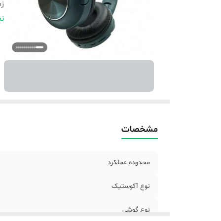
زم
و
نم
در
ج
نو
نو
من
وی
قا
اق
مشخصات
محدوده عملکرد
نوع آکوستیک
نوع گوشی