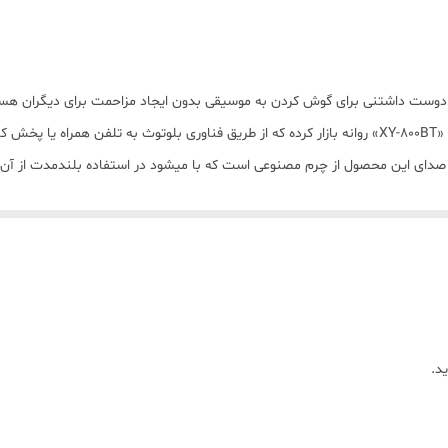
5 ساعت
138 گرم
ی دوست داشتنی برای گوش کردن به موسیقی بدون ایجاد مزاحمت برای دیگران هست
شیار کارت حافظه
تجهیزات صوتی میپردازند. به تازگی محصولی را تحت عنوان «XY-800BT» روانه بازار کرده که از طریق فناوری 
پلاستیک
800BT انرژی خود را از یک باتری داخلی تامین میکند که به کمک آن میتوان تا 5 ساعت به پخش 
3.5 میلی‌متر
ن از کارت حافظه هم پشتیبانی میکند
بی‌سیم
آقایان و بانوان
کلاسیک
د.
مقاوم در برابر شوک