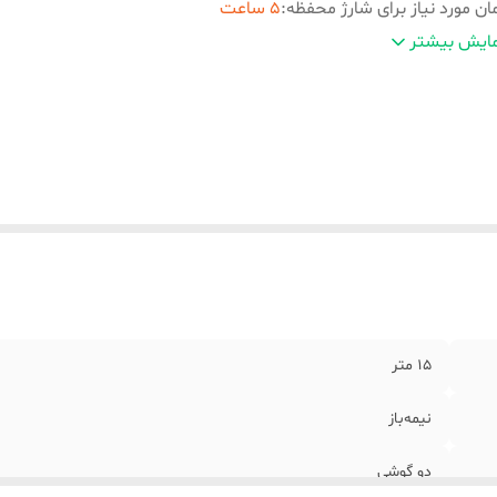
ان مورد نیاز برای شارژ محفظه
:
5 ساعت
زن
:
138 گرم
ایش بیشتر
گاه‌های ارتباطی
:
شیار کارت حافظه
نس بدنه
:
پلاستیک
ع کابل
:
3.5 میلی‌متر
ع اتصال
:
بی‌سیم
اسب برای
:
آقایان و بانوان
ژگی‌های خاص
:
کلاسیک
بلیت‌های مقاومتی
:
مقاوم در برابر شوک
لام همراه هدفون
:
کابل شارژ میکرو یو اس بی 5 سانتی محافظ پارچه ای هدفون
15 متر
نیمه‌باز
دو گوشی