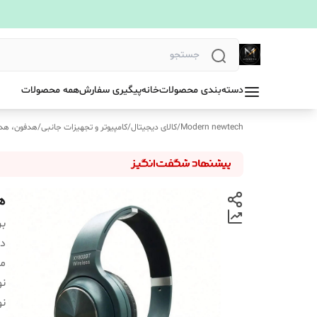
دسته‌بندی محصولات
خانه
پیگیری سفارش
همه محصولات
Modern newtech
/
کالای دیجیتال
/
کامپیوتر و تجهیزات جانبی
/
هدفون، هد
هد
بر
دس
مح
ن
ن