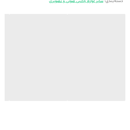
دسته‌بندی
:
سایر لوازم جانبی صوتی و تصویری
می‌شود. این دستگاه با سیستم‌عامل‌های ویندوز و مکینتاش سازگار است.
همچنین، موبایل‌هایی که دارای یکی از سیستم‌عامل‌های اندروید و iOS
هستند، به وسیله‌ی این دانگل پشتیبانی می‌شوند. AirPlay مخصوص
موبایل‌های IOS و برنامه های Screen Mirroring و Miracast مخصوص
موبایل‌های اندروید و DLNA مخصوص لپ‌تاپ است. این محصول قادر است
که تصاویر را با کیفیت بالا (حداکثر HD) از طریق پورت HDMI، منتقل کند.