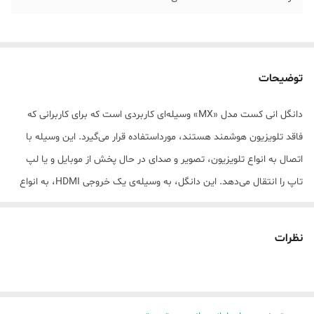
توضیحات
دانگل انی کست مدل «MX» وسیله‌‌ای کاربردی است که برای کاربرانی که
فاقد تلویزیون هوشمند هستند، مورداستفاده قرار می‌گیرد. این وسیله با
اتصال به انواع تلویزیون، تصویر و صدای در حال پخش از موبایل و یا لپ
تاپ را انتقال می‌دهد. این دانگل، به وسیله‌ی یک خروجی HDMI، به انواع
تلویزیون، مانیتور و یا پروجکتور متصل می‌شود. همچنین، اتصال آن به
موبایل‌ و یا تبلت، از طریق Wi-Fi صورت می‌گیرد. این دانگل نقش یک رابط
نظرات
بین موبایل، لپ تاپ و تبلت را با تلویزیون و یا مانیتور را ایفا می‌کند. از
دیگر راه‌های ارتباطی این دستگاه، می‌توان AirPlay، DLNA و Miracast را
نام برد. از طریق این تکنولوژی‌ها، انتقال تصویر به صورت بی‌سیم ممکن