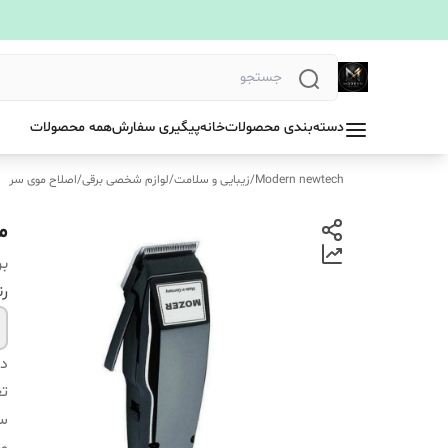
دسته‌بندی محصولات
خانه
پیگیری سفارش
همه محصولات
Modern newtech
/
زیبایی و سلامت
/
لوازم شخصی برقی
/
اصلاح موی سر
م
بر
ر
دس
تع
سا