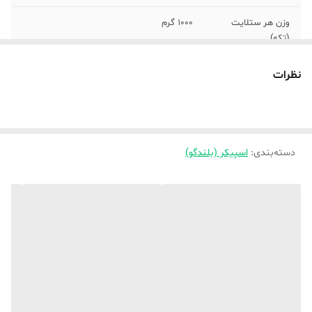
وزن هر ستلایت
1000 گرم
(تکه)
منبع انرژی
باتری
نظرات
درگاه‌های ارتباطی
USB
اتصالات
ورودی صدا
دسته‌بندی
:
اسپیکر (بلندگو)
رنگ
مشکی