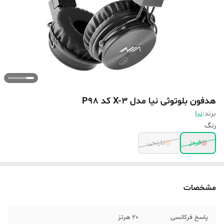
هدفون بلوتوثی نیا مدل X-3 کد P98
برند:
نیا
رنگ
قرمز
نارنجی
مشخصات
پاسخ فرکانسی
20 هرتز