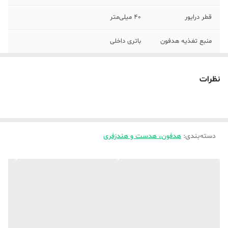
قطر درایور
40 میلی‌متر
منبع تغذیه هدفون
باتری داخلی
قابلیت‌های هدفون،
نشانگر LED
هدست و هندزفری
نظرات
محدوده عملکرد
10 متر
نوع آکوستیک
بسته
دسته‌بندی
:
هدفون، هدست و هندزفری
نوع گوشی
دو گوشی
عمر باتری هدفون در
12 ساعت
حالت مکالمه
عمر باتری هدفون در
3 ساعت
حالت پخش