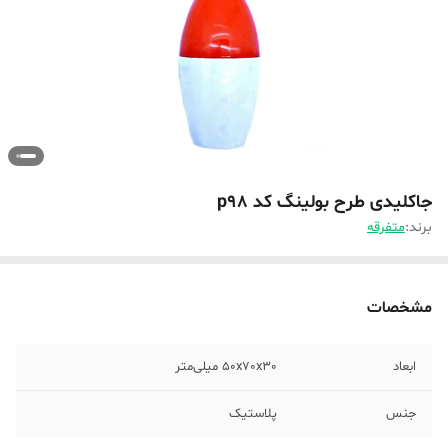
جاکلیدی طرح بولینگ کد p98
برند:
متفرقه
مشخصات
ابعاد
50x70x30 میلی‌متر
جنس
پلاستیک