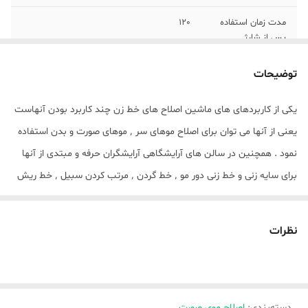
مدت زمان استفاده
120
پس از شارژ
مدت زمان شارژ
120
توضیحات
وزن
140 گرم
یکی از کاربردهای های ماشین اصلاح های خط زن چند کاربرد بودن آنهاست
یعنی از آنها می توان برای اصلاح موهای سر ٬ موهای صورت و بدن استفاده
جنس تیغه
استیل ضد زنگ
نمود . همچنین در سالن های آرایشگاهی آرایشگران حرفه و مبتدی از آنها
اقلام همراه
3 عدد شانه‌ی اصلاح با طول برش های متفاوت
برای سایه زنی و خط زنی دور مو ٬ خط گردن ٬ مرتب کردن سبیل ٬ خط ریش
و ... استفاده می نمایند که باعث بالا رفتن سرعت عمل و قدرت اصلاح آنها
تکنولوژی اصلاح
برش مستقیم
می شود همچنین از این دسته ماشین های اصلاح برای استفاده شخصی نیز
نظرات
امکانات لوازم اصلاح
سری قابل شست‌وشو
بسیار استفاده می شود. ماشین اصلاح خط زن ده ستاره GEEMY GM 855
از تکنولوژی اصلاح بصورت برش مستقیم با تیغه استیل ضد زنگ بهره می
امکانات ابزار
روغن
برد این ماشین اصلاح جیمی یک خط زن بوده که به کمک تیغه‌ی T شکل آن
اقلام همراه آرایشی
برس تمیز کننده
دسته‌بندی
:
اصلاح موی صورت
می‌توان موهای سر را در اندازه‌ ی 0.4 میلی‌متر کوتاه کرد و مناسب ظریف