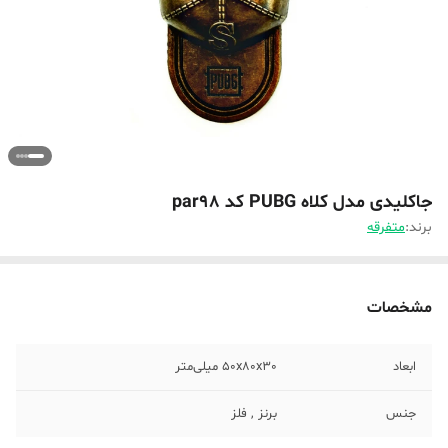
جاکلیدی مدل کلاه PUBG کد par98
برند:
متفرقه
مشخصات
ابعاد
50x80x30 میلی‌متر
جنس
برنز , فلز