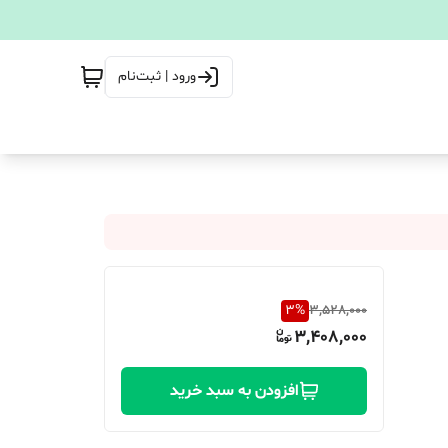
ورود | ثبت‌نام
3
%
3,528,000
3,408,000
افزودن به سبد خرید