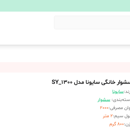
وار خانگی سایونا مدل SY_1300
ند:
سایونا
ته‌بندی
:
سشوار
ان مصرفی
:
2000
ول سیم
:
2 متر
زن
:
800 گرم