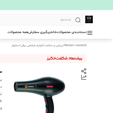
دسته‌بندی محصولات
خانه
پیگیری سفارش
همه محصولات
Modern newtech
/
زیبایی و سلامت
/
لوازم شخصی برقی
/
سشوار
سش
بر
دس
تو
ط
و