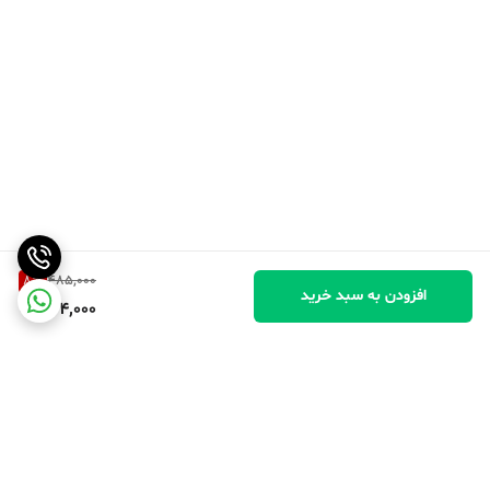
8
%
485,000
افزودن به سبد خرید
444,000