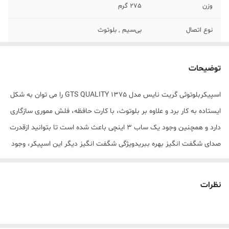
وزن
275 گرم
نوع اتصال
بی‌سیم , بلوتوث
قابلیت پشتیبانی از
تا 32 گیگ دارد
کارت‌های حافظه
توضیحات
تعداد اجزاء اسپیکر
1 عدد
اسپیکربلوتوثی گریت نایس مدل GTS QUALITY 1375 را می توان به شکل
ایستاده به کار برد و علاوه بر بلوتوث، با کارت حافظه، فلش مموری سازگاری
اقلام همراه بلندگو
کابل شارژ
دارد و همچنین وجود یک ساب 3 اینچی باعث شده است تا بتوانید ازقدرت
وزن هر ستلایت
275 گرم
صدای شگفت انگیز بهره ببریدویژگی شگفت انگیز دیگر این اسپیکر، وجود
(تکه)
رقص نوررنگی در هنگام پخش موزیک است. درایورهای داخلی این بلندگو
منبع انرژی
آداپتور برق , باتری
بی سیم، قدرتی برابر 10 وات برای آن رقم می زنند و با هر بار شارژ کامل
نظرات
باتری 800 میلی آمپر ساعتی آن امکان 3 ساعت پخش مداوم موزیک در
سایر مشخصات
اماکن اتصال به دستگاه‌های مختلف از جمله
تلفن همراه، تبلت، لپ تاپ، PSP و ...
اختیارتان خواهد بود. از ویژگی های دیگر اسپیکرگریت نایس مدل GTS
QUALITY_1375 می توان به رادیوی FM، برد 10 متری و پخش صدای