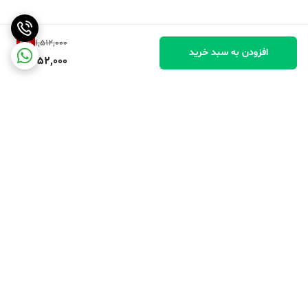
3
%
1,512,000
افزودن به سبد خرید
1,452,000
برگشت به بالا