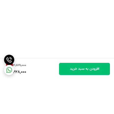
5
%
3,629,000
افزودن به سبد خرید
3,428,000