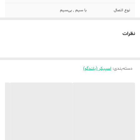
نوع اتصال
با سیم , بی‌سیم
قابلیت پشتیبانی از
دارد
کارت‌های حافظه
نظرات
اقلام همراه بلندگو
کابل USB
توان خروجی اسپیکر
6 وات
دسته‌بندی
:
اسپیکر (بلندگو)
مشخصات دیگر
دارای رادیو پشتیبانی از قابلیت TWS دارای
ورودی صدا
نسخه‌ی بلوتوث
5
مدت زمان پخش
3 ساعت
وزن هر ستلایت
1050 گرم
(تکه)