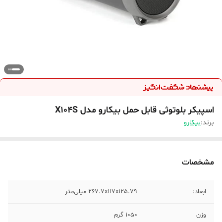
اسپیکر بلوتوثی قابل حمل بیکارو مدل X104S
برند:
بیکارو
مشخصات
ابعاد:
267.7x117x125.79 میلی‌متر
وزن
1050 گرم