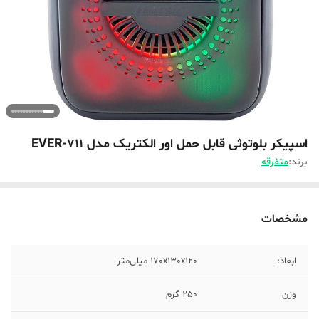
اسپیکر بلوتوثی قابل حمل اور الکتریک مدل EVER-711
برند:
متفرقه
مشخصات
ابعاد:
170x130x120 میلی‌متر
وزن
250 گرم