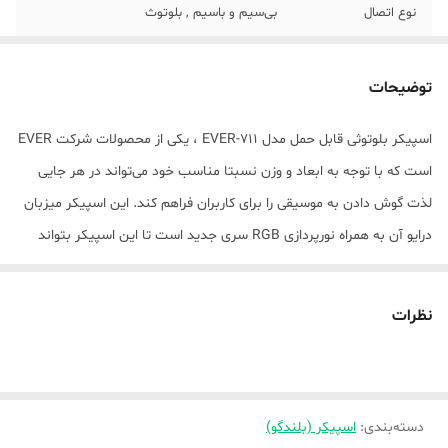
نوع اتصال
بی‌سیم و باسیم , بلوتوث
قابلیت پشتیبانی از
MicroSD
کارت‌های حافظه
توضیحات
تعداد اجزاء اسپیکر
1 عدد
اسپیکر بلوتوثی قابل حمل مدل EVER-711 ، یکی از محصولات شرکت EVER
است که با توجه به ابعاد و وزن نسبتا مناسب خود می‌تواند در هر جایی
قطر بلندگو
80 میلی‌متر
لذت گوش دادن به موسیقی را برای کاربران فراهم کند. این اسپیکر میزبان
اقلام همراه بلندگو
کابل شارژ
درایو آن به همراه نورپردازی RGB سری جدید است تا این اسپیکر بتواند
صدا را به صورت مستقیم و با بیش‌ترین کیفیت به گوش کاربران برساند و
حساسیت
85db
جلوه‌های بصری بسیار زیبایی به آن‌ها ارائه کند. پورت‌های اتصال این
نظرات
توان خروجی اسپیکر
15 وات
اسپیکر در قسمت بالایی آن قرار دارند و به هیچ عنوان زیبایی قسمت
جلویی این محصول را دچار اختلال نمی‌کنند. کلیدهای کنترل موسیقی و صدا
حداکثر برد بلندگو
20 متر
هم در قسمت پشت اسپیکر بلوتوثی EVER-711 قرار دارند و دسترسی به
نسخه‌ی بلوتوث
4
دسته‌بندی
:
اسپیکر (بلندگو)
آن‌ها کار دشواری به نظر نمی‌رسد. درایو اصلی EVER-711 قابلیت ارائه توان