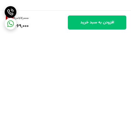
4
%
9,072,000
افزودن به سبد خرید
8,669,000
برگشت به بالا