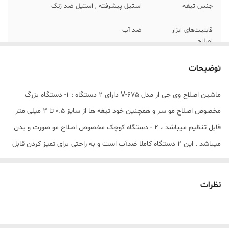
جنس تیغه
استیل پیشرفته , استیل ضد زنگ
قابلیت‌های ابزار
ضد آب
اصلاح
امکانات ابزار
صفحه نمایشگر
توضیحات
تکنولوژی اصلاح
برش مستقیم
ماشین اصلاح وی جی ار مدل V-675 دارای 2 دستگاه : 1- دستگاه بزرگ
مخصوص اصلاح مو سر و همچنین خود تیغه ها از سایز 0.5 تا 2 میلی متر
قابلیت‌های ابزار
ضد آب
قابل تنظیم میباشد ، 2 - دستگاه کوچک مخصوص اصلاح مو صورت و بدن
وزن
700 گرم
میباشد . این 2 دستگاه کاملا ضدآب است و به راحتی برای تمیز کردن قابل
شست و شو هستند و همچنین دارای نمایشگر دیجیتال میباشند . باطری
اندازه اصلاح
0.2
این 2 دستگاه لیتوم یون ( سریع شارژ) است و دستگاه کوچک با 2 ساعت
نظرات
مدت زمان شارژ
5
شارژ 120 دقیقه کارکرد و دستگاه بزرگ با 3 ساعت شارژ 200 دقیقه کارکرد
سریع
دارد . داخل جعبه 14 عدد شانه و 1 عدد قیچی ، کابل usb و روغن و برس
مدت زمان شارژ
180
شانه ای و فرچه تمیز کننده و 1 عدد پیش بند قرار دارد .