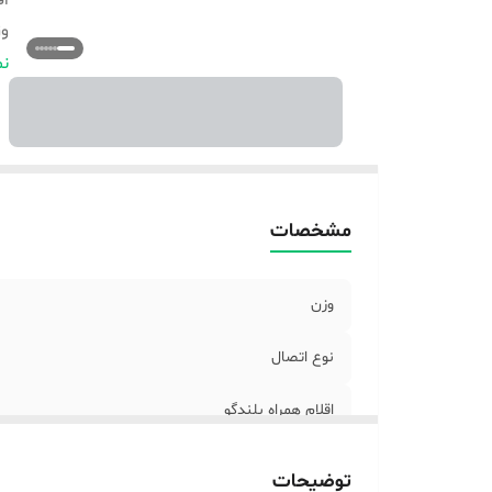
اق
وز
من
نم
را
اب
مشخصات
وزن
نوع اتصال
اقلام همراه بلندگو
وزن هر ستلایت (تکه)
توضیحات