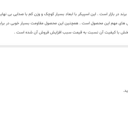
آداپتور برق , باتری , برق
های موجود این برند در بازار است . این اسپیکر با ابعاد بسیار کوچک و وزن کم با صدایی 
شیار کارت حافظه MicroSD , Bluetooth
ی 3 الی 4 ساعته از دیگر ویژگی های مهم این محصول است . همچنین این محصول مقاومت بسیار خوب
 پخش با کیفیت آن نسبت به قیمت سبب افزایش فروش آن شده است .
100×60×100 میلی‌متر
د.