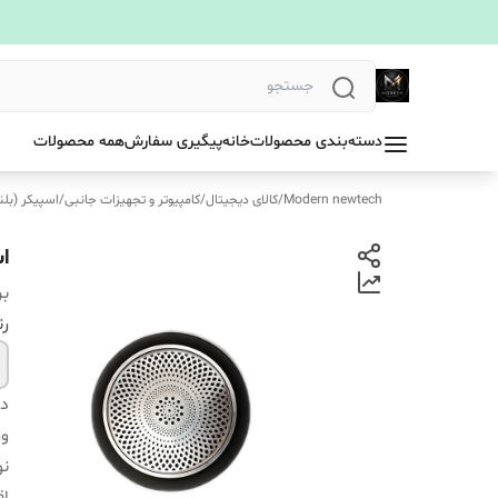
دسته‌بندی محصولات
خانه
پیگیری سفارش
همه محصولات
Modern newtech
/
کالای دیجیتال
/
کامپیوتر و تجهیزات جانبی
/
اسپیکر (بلن
ا
بر
ر
دس
و
نو