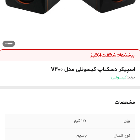
اسپیکر دسکتاپ کیسونلی مدل V400
برند:
کیسونلی
مشخصات
وزن
120 گرم
نوع اتصال
باسیم