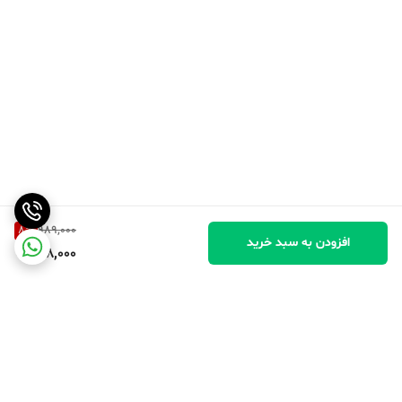
8
%
989,000
افزودن به سبد خرید
908,000