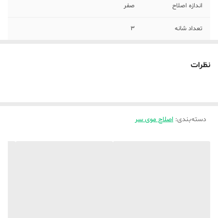
اندازه اصلاح
صفر
تعداد شانه
3
سایز شانه‌ها
1-2-3
نظرات
مدت زمان استفاده
60
پس از شارژ
مدت زمان شارژ
60
دسته‌بندی
:
اصلاح موی سر
مدت زمان شارژ
60_90
سریع
وزن
145 گرم
جنس تیغه
استیل ضد زنگ
قابلیت‌های ابزار
بدون اتصال بی‌سیم