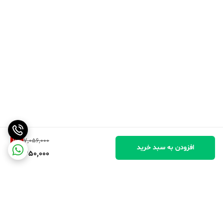
11
%
7,056,000
افزودن به سبد خرید
6,250,000