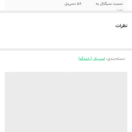
نسبت سیگنال به
58 دسی‌بل
نویز
توان خروجی کلی
3 وات
نظرات
رنگ
مشکی
دسته‌بندی
:
اسپیکر (بلندگو)