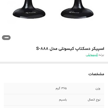
اسپیکر دسکتاپ کیسونلی مدل S-888
برند:
کیسونلی
مشخصات
وزن
365 گرم
نوع اتصال
باسیم