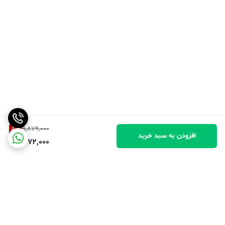
8
%
9,879,000
افزودن به سبد خرید
9,072,000