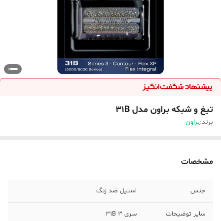
تیغ و شبکه براون مدل 31B
برند:
براون
مشخصات
جنس
استیل ضد زنگ
سایر توضیحات
سری 3 31B