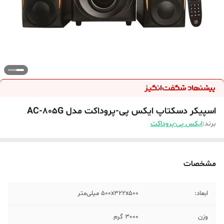
اسپیکر دسکتاپ ایکس پی-پروداکت مدل AC-805G
برند:
ایکس پی-پروداکت
مشخصات
ابعاد:
500x322x500 میلی‌متر
وزن
3000 گرم