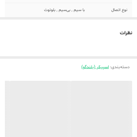
نوع اتصال
با سیم , بی‌سیم , بلوتوث
قابلیت پشتیبانی از
64 گیگابایت
کارت‌های حافظه
نظرات
تعداد اجزاء اسپیکر
3 عدد عدد
اقلام همراه بلندگو
ریموت کنترل
دسته‌بندی
:
اسپیکر (بلندگو)
نسخه‌ی بلوتوث
5.2
وزن هر ستلایت
500 گرم
(تکه)
منبع انرژی
برق
درگاه‌های ارتباطی
USB