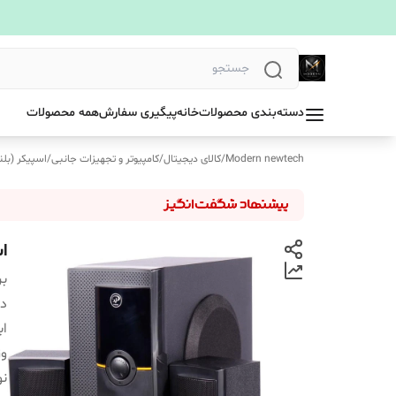
دسته‌بندی محصولات
خانه
پیگیری سفارش
همه محصولات
Modern newtech
/
کالای دیجیتال
/
کامپیوتر و تجهیزات جانبی
/
اسپیکر (بلن
ا
بر
دس
اب
و
نو