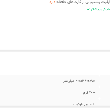
بلیت پشتیبانی از کارت‌های حافظه
:
دارد
داد اجزاء اسپیکر
:
3 عدد
ایش بیشتر
لام همراه بلندگو
:
ریموت کنترل
ن هر ستلایت (تکه)
:
300 گرم
بع انرژی
:
برق
بط‌ها
:
جک 3.5 میلی‌متری خروجی صدا
نگ
:
مشکی
200x340x380 میلی‌متر
2000 گرم
با سیم , بلوتوث