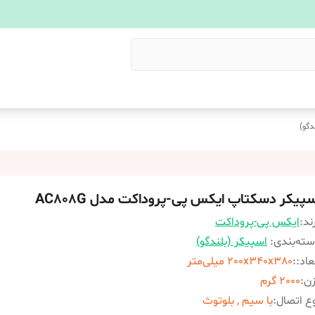
دگو)
سپیکر دسکتاپ ایکس پی-پروداکت مدل AC808G
ند:
ایکس پی-پروداکت
ته‌بندی
:
اسپیکر (بلندگو)
عاد:
:
200x340x380 میلی‌متر
زن
:
2000 گرم
ع اتصال
:
با سیم , بلوتوث