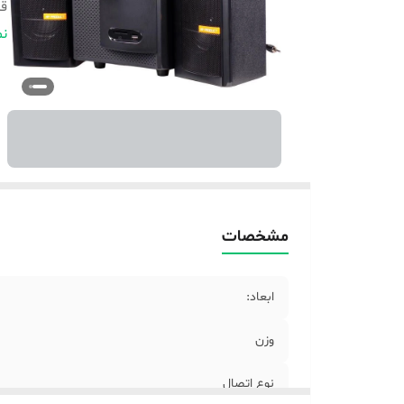
قا
تع
نم
اق
وز
من
را
ر
مشخصات
ابعاد:
وزن
نوع اتصال