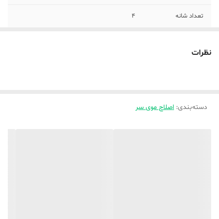
تعداد شانه
4
سایز شانه‌ها
1.5، 3، 4.5، 6
نظرات
مدت زمان استفاده
تا 240 دقیقه
پس از شارژ
مدت زمان شارژ
180 دقیقه
دسته‌بندی
:
اصلاح موی سر
وزن
400 گرم
جنس تیغه
استیل ضد زنگ
اقلام همراه
4 شانه شانه و روغن تمیز کننده کابل
تکنولوژی اصلاح
برش مستقیم
تجهیزات همراه
آداپتور