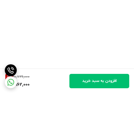
5
%
10,726,000
افزودن به سبد خرید
10,162,000