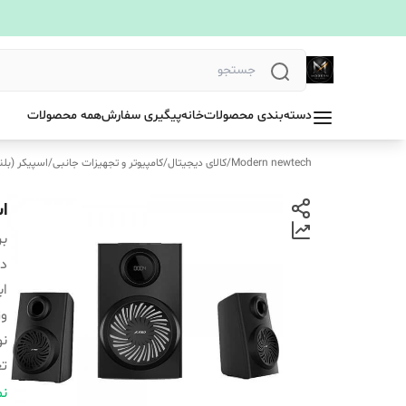
دسته‌بندی محصولات
خانه
پیگیری سفارش
همه محصولات
Modern newtech
/
کالای دیجیتال
/
کامپیوتر و تجهیزات جانبی
/
اسپیکر (بلن
اس
بر
دس
اب
و
نو
تع
اق
نم