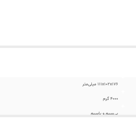
ان ورودی
:
46 وات
کانس پاسخ‌گویی ساب‌ووفر
:
35 الی 140
کانس پاسخ‌گویی اسپیکر
:
35-140
ان خروجی اسپیکر
:
46
ن هر ستلایت (تکه)
:
2000 گرم
بع انرژی
:
باتری , برق
بط‌ها
:
USB , Bluetooth , AUX
نگ
:
مشکی
111x102x176 میلی‌متر
4000 گرم
بی‌سیم و باسیم
3 عدد