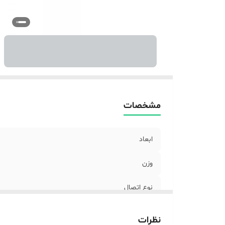
تو
فر
فر
تو
وز
من
را
ر
مشخصات
ابعاد
وزن
نوع اتصال
تعداد اجزاء اسپیکر
نظرات