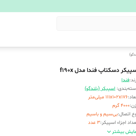
دگو)
پیکر دسکتاپ فندا مدل f190x
ند:
فندا
ته‌بندی
:
اسپیکر (بلندگو)
عاد
:
111x102x176 میلی‌متر
زن
:
4000 گرم
ع اتصال
:
بی‌سیم و باسیم
داد اجزاء اسپیکر
:
3 عدد
لام همراه بلندگو
:
دفترچه راهنما, ریموت کنترل
ایش بیشتر