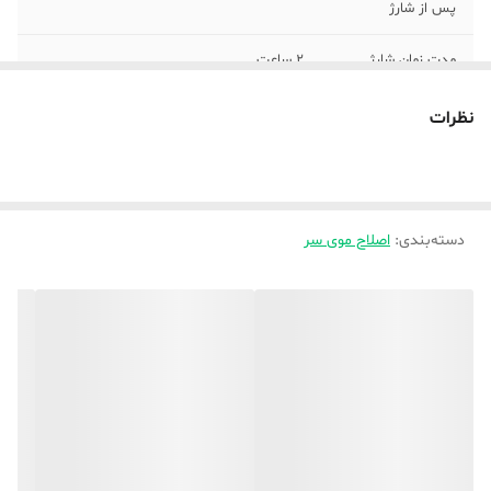
پس از شارژ
مدت زمان شارژ
2 ساعت
جنس تیغه
استیل ضد زنگ
نظرات
تکنولوژی اصلاح
برش مستقیم
تجهیزات همراه
شانه
دسته‌بندی
:
اصلاح موی سر
امکانات ابزار
روغن
قابلیت‌های ابزار
قابلیت اصلاح سر و صورت
اصلاح
ابزار همراه
برس تمیز کننده
رنگ
جگری