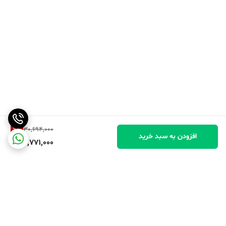
9
%
30,694,000
افزودن به سبد خرید
27,771,000